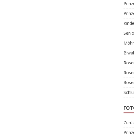
Prin
Prin
Kind
Senio
Möhn
Biwa
Rose
Rose
Rose
Schlü
FOT
Zurüc
Prin