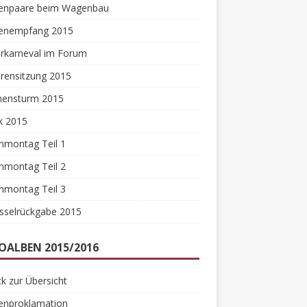
zenpaare beim Wagenbau
zenempfang 2015
erkarneval im Forum
rensitzung 2015
ensturm 2015
k 2015
nmontag Teil 1
nmontag Teil 2
nmontag Teil 3
sselrückgabe 2015
OALBEN 2015/2016
k zur Übersicht
zenproklamation