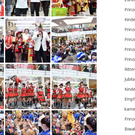
Prin
Kinde
Prinz
Prin
Prinz
Prinz
Ritte
Jubil
Kinde
Empf
karne
Prin
Biwa