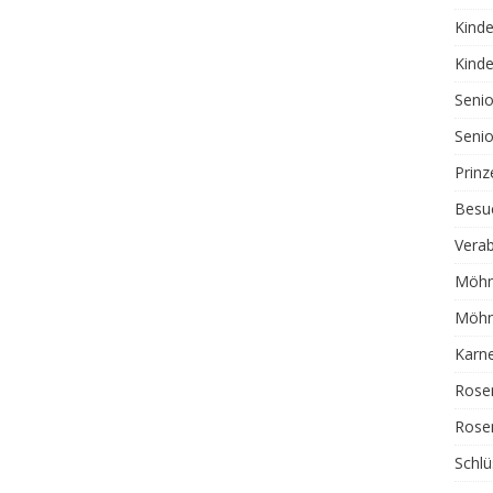
Kinde
Kinde
Senio
Senio
Prin
Besu
Verab
Möhne
Möhne
Karne
Rose
Rose
Schlü