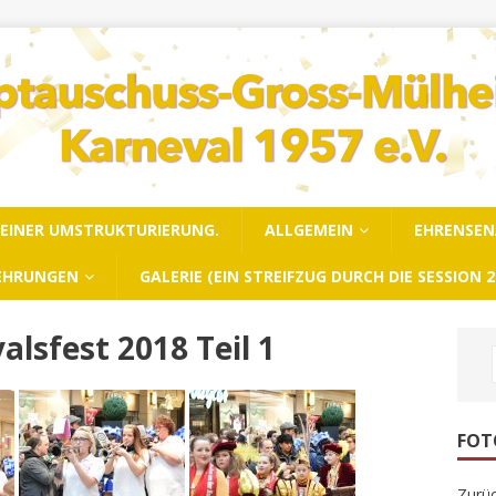
N EINER UMSTRUKTURIERUNG.
ALLGEMEIN
EHRENSE
EHRUNGEN
GALERIE (EIN STREIFZUG DURCH DIE SESSION 2
lsfest 2018 Teil 1
FOT
Zurüc