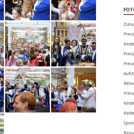
FOT
Zurüc
Prin
Kinde
Prin
Prinz
Aufs
Ritte
Prinz
Kinde
Kinde
Spon
Besu